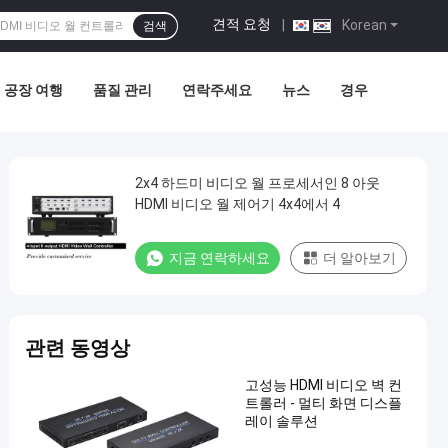
견적 요청
|
Korean
검색
공장 여행
품질 관리
연락주세요
뉴스
경우
2x4 하드미 비디오 월 프로세서인 8 아웃
HDMI 비디오 월 제어기 4x4에서 4
지금 연락하세요
더 알아보기
관련 동영상
고성능 HDMI 비디오 벽 컨
트롤러 - 멀티 화면 디스플
레이 솔루션