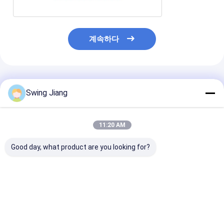
계속하다
추천된 제품
Swing Jiang
11:20 AM
Good day, what product are you looking for?
모듈형 DSP 프로세서
매트릭스 DSP 프로세
피겨 마이크 시스
Dante DSP 프로세서
서 오픈 아키텍처 DSP
테 피겨 마이크 
오픈 아키텍처 DSP |
오디오 DSP 프로세서 |
크린 피겨 마이크
128x128 확장 가능한
유연한 하이엔드 오디오
반 제어 솔루션
오디오 코어
제어
최고의 가격
최고의 가격
최고의 