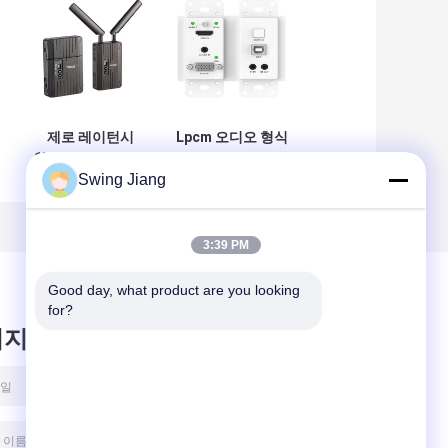
제로 레이턴시
Lpcm 오디오 형식
150m WHDI HDMI
HDBASET 확장기
Swing Jiang
3G SDI 무선 송신기
91.8x104.8x43mm
및 수신기
벽판
3:39 PM
Good day, what product are you looking 
for?
시지를 남겨주세요