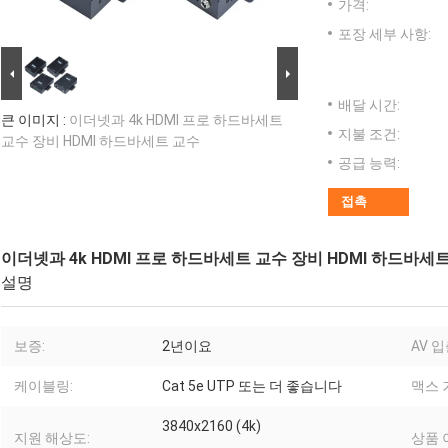
가격:
포장 세부 사항:
배달 시간:
큰 이미지 :
이더넷과 4k HDMI 프로 하드바세트
지불 조건:
교수 장비 HDMI 하드바세트 교수
공급 능력:
접촉
이더넷과 4k HDMI 프로 하드바세트 교수 장비 HDMI 하드바세
설명
보증:
2년이요
AV 
케이블링:
Cat 5e UTP 또는 더 좋습니다
맥스 
3840x2160 (4k)
지원 해상도:
상품 