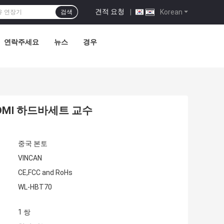
견적 요청
|
Korean
검색
연락주세요
뉴스
경우
HDMI 하드바세트 교수
중국 본토
VINCAN
CE,FCC and RoHs
WL-HBT70
1 쌍