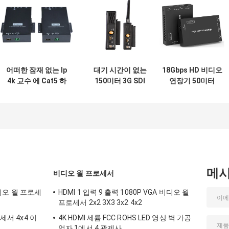
어떠한 잠재 없는 Ip
대기 시간이 없는
18Gbps HD 비디오
4k 교수 에 Cat5 하
150미터 3G SDI
연장기 50미터
드바세트 에 하드브
HDMI 무선 연장기
HDMI Over CAT 메
트 하드미
탈 인클로저
메
비디오 월 프로세서
 비디오 월 프로세
HDMI 1 입력 9 출력 1080P VGA 비디오 월
프로세서 2x2 3X3 3x2 4x2
세서 4x4 이
4K HDMI 세륨 FCC ROHS LED 영상 벽 가공
업자 1에서 4 관제사