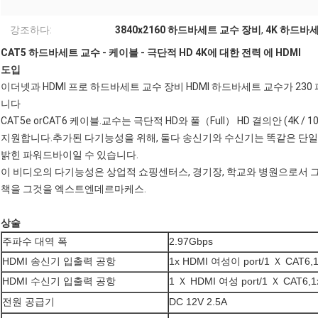
강조하다:
3840x2160 하드바세트 교수 장비
,
4K 하드바
CAT5 하드바세트 교수 - 케이블 - 극단적 HD 4K에 대한 전력 에 HDMI
도입
이더넷과 HDMI 프로 하드바세트 교수 장비 HDMI 하드바세트 교수가 230 
니다
CAT5e orCAT6 케이블.교수는 극단적 HD와 풀（Full） HD 결의안 (4K 
지원합니다.추가된 다기능성을 위해, 둘다 송신기와 수신기는 똑같은 단일의
밝힌 파워드바이일 수 있습니다.
이 비디오의 다기능성은 상업적 쇼핑센터스, 경기장, 학교와 병원으로서 그
책을 그것을 엑스트엔데르마케스.
상술
주파수 대역 폭
2.97Gbps
HDMI 송신기 입출력 공항
1x HDMI 여성이 port/1 Ｘ CAT6,1x
HDMI 수신기 입출력 공항
1 Ｘ HDMI 여성 port/1 Ｘ CAT6,1x
전원 공급기
DC 12V 2.5A