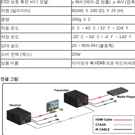
ESD 보호 휴먼 바디 모델 :
± 8kV (에어-갭 방출) ;± 4kV (접
차원 (밀리미터)
65(W) Ｘ 100 (D) Ｘ 25 (H)
중량
200g Ｘ 2
작동 온도
0' Ｃ ~ 40' Ｃ / 32' Ｆ ~ 104' Ｆ
저장 온도
-20' Ｃ ~ 60' Ｃ / -4' Ｆ ~ 140' Ｆ
상대 습도
20 ~ 90% RH (불응축)
소비 전력 (맥스)
20W
상품 이름
이더넷과 4k HDMI 프로 하드바세
연결 그림 :