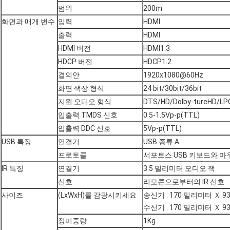
범위
200m
화면과 매개 변수
입력
HDMI
출력
HDMI
HDMI 버전
HDMI1.3
HDCP 버전
HDCP1.2
결의안
1920x1080@60Hz
화면 색상 형식
24 bit/30bit/36bit
지원 오디오 형식
DTS/HD/Dolby-tureHD/LP
입출력 TMDS 신호
0.5-1.5Vp-p(TTL)
입출력 DDC 신호
5Vp-p(TTL)
USB 특징
연결기
USB 종류 A
프로토콜
서포트스 USB 키보드와 마
IR 특징
연결기
3.5 밀리미터 오디오 잭
신호
리모콘으로부터의 IR 신호
사이즈
(LxWxH)를 감광시키세요
송신기 : 170 밀리미터 Ｘ 
수신기 : 170 밀리미터 Ｘ 
정미중량
1Kg