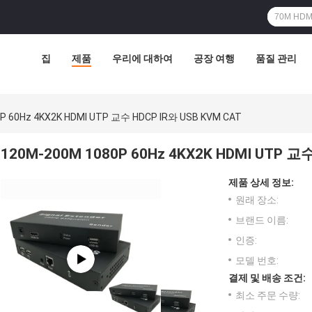
집
제품
우리에 대하여
공장 여행
품질 관리
P 60Hz 4KX2K HDMI UTP 교수 HDCP IR와 USB KVM CAT
120M-200M 1080P 60Hz 4KX2K HDMI UTP 교
제품 상세 정보:
원래 장소:
브랜드 이름:
인증:
모델 번호:
결제 및 배송 조건:
최소 주문 수량: