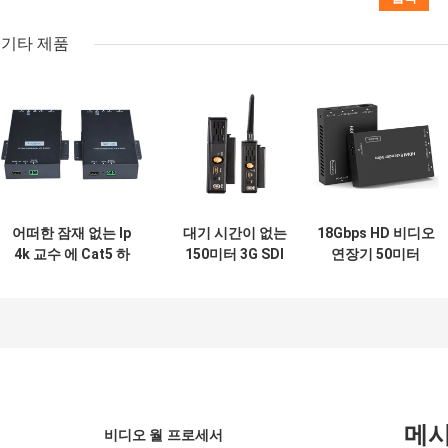
기타 제품
어떠한 잠재 없는 Ip
대기 시간이 없는
18Gbps HD 비디오
4k 교수 에 Cat5 하
150미터 3G SDI
연장기 50미터
드바세트 에 하드브
HDMI 무선 연장기
HDMI Over CAT 메
트 하드미
탈 인클로저
메
비디오 월 프로세서