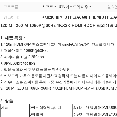
프로토콜:
서포트스 USB 키보드와 마우스
결의안
강조하다:
4KX2K HDMI UTP 교수
,
60Hz HDMI UTP 교
120 Ｍ - 200 Ｍ 1080P@60Hz 4KX2K HDMI HDCP 적외선 &
1. 제품 특징 :
1. 120m HDMI KVM 엑스트엔데르비아 singleCAT5e/6이 전보를 칩니다 ;
2. 결의안 최고 1080P@60Hz ;
3. 데이터 율 최고 2.25Gbps ;
4. 8KVESDprotection ;
5. 적응 등화와 신호 보강 공정을 지원하세요 ;
6. 키보드와 마우스 통로를 지원하고 컴퓨터 또는 다른 미디어 디스플레
7. 라우터 또는 스위치를 통해 다중 수신기들에게 하나 송신기를 가능하게 
8. 120 Ｍ - 200 Ｍ 1080P@60Hz 4KX2K HDMI HDCP 적외선 & USB KVM
2. 상술 :
기능
DVI는 입력했습니다
송신기 :한 방법 (HDMI, USB, 
DVI 출력
수신기 :한 방법 (HDMI,2*USB