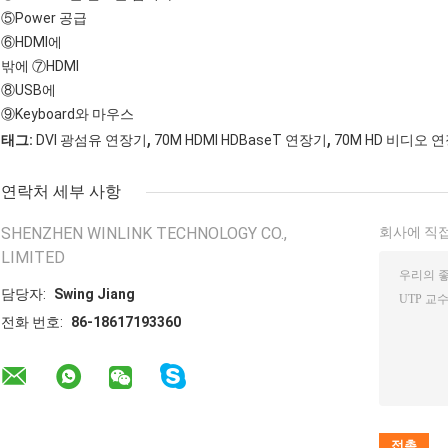
⑤Power 공급
⑥HDMI에
밖에 ⑦HDMI
⑧USB에
⑨Keyboard와 마우스
,
,
태그:
DVI 광섬유 연장기
70M HDMI HDBaseT 연장기
70M HD 비디오 
연락처 세부 사항
SHENZHEN WINLINK TECHNOLOGY CO.,
회사에 직접
LIMITED
담당자:
Swing Jiang
전화 번호:
86-18617193360