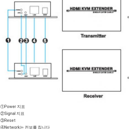
①Power 지표
②Signal 지표
③Reset
④Network는 전보를 칩니다