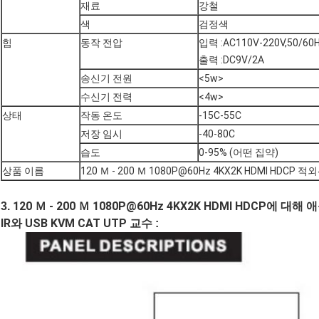
재료
강철
색
검정색
힘
동작 전압
입력 :AC110V-220V,50/60
출력 :DC9V/2A
송신기 전원
<5w>
수신기 전력
<4w>
상태
작동 온도
-15C-55C
저장 임시
-40-80C
습도
0-95% (어떤 집약)
상품 이름
120 Ｍ - 200 Ｍ 1080P@60Hz 4KX2K HDMI HDCP 적
120 Ｍ - 200 Ｍ 1080P@60Hz 4KX2K HDMI HDCP
3.
에 대해 
IR와 USB KVM CAT UTP 교수
: