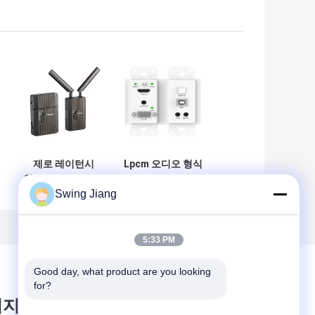
제로 레이턴시
Lpcm 오디오 형식
150m WHDI HDMI
HDBASET 확장기
Swing Jiang
3G SDI 무선 송신기
91.8x104.8x43mm
및 수신기
벽판
5:33 PM
Good day, what product are you looking 
for?
시지를 남겨주세요