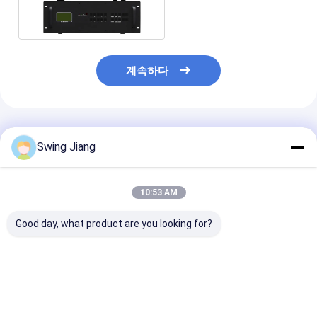
날로그 오디오 출력
계속하다
추천된 제품
Swing Jiang
10:53 AM
Good day, what product are you looking for?
최대 64개의 디스플레
DVI 출력 포트와 함께
2x2 2x4 신호 
이를 위한 이중 전원 공
멀티 윈도 용량 모듈 비
디오 벽 컨트롤러
급 지원 모듈형 비디오
디오 벽 컨트롤러
디스플레이 HDM
벽 컨트롤러
포트