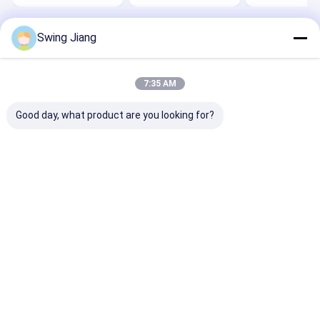
Swing Jiang
Desktop Site
홈
사이트맵
연락처
Privacy Policy
사이트맵
품질
HDMI 비디오 월 컨트롤러
중국 공장.Copyright © 2026 Shenzhen
7:35 AM
Winlink Technology Co., Limited. All Rights Reserved.
Good day, what product are you looking for?
집
제품
우리에 대하여