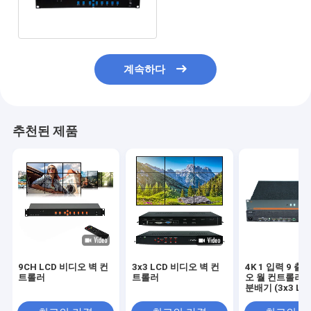
어기 3X3을 입력했습니다
계속하다
추천된 제품
9CH LCD 비디오 벽 컨
3x3 LCD 비디오 벽 컨
4K 1 입력 9 출
트롤러
트롤러
오 월 컨트롤러 H
분배기 (3x3 LC
플레이 설정용)