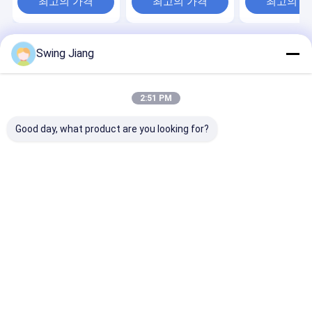
최고의 가격
최고의 가격
최고의 
Swing Jiang
Desktop Site
홈
사이트맵
연락처
Privacy Policy
사이트맵
품질
HDMI 비디오 월 컨트롤러
중국 공장.Copyright © 2026 Shenzhen
2:51 PM
Winlink Technology Co., Limited. All Rights Reserved.
Good day, what product are you looking for?
집
제품
우리에 대하여